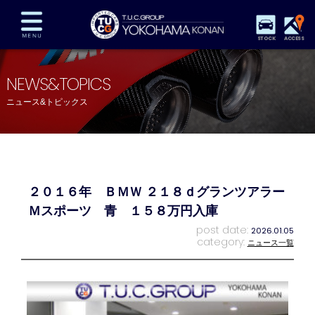
STOCK
ACCESS
在庫車両情報
保証&サービス
パーツリスト
NEWS&TOPICS
TUCとは？
店舗情報
アクセスマップ
ニュース&トピックス
全国納車
特別作業
注文販売
自動車保険
買取査定
スタッフ紹介
リクルート
お問い合わせ
会社概要
２０１６年 ＢＭＷ ２１８ｄグランツアラー
プライバシーポリシー
スタッフblog
納車blog
Ｍスポーツ 青 １５８万円入庫
post date:
2026.01.05
category:
ニュース一覧