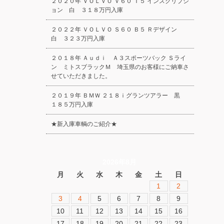
２０２０年 ＶＯＬＶＯ Ｖ６０ Ｔ５ インスクリプシ
ョン 白 ３１８万円入庫
２０２２年 ＶＯＬＶＯ Ｓ６０ Ｂ５ Ｒデザイン
白 ３２３万円入庫
２０１８年 Ａｕｄｉ Ａ３スポーツバック Ｓライ
ン ミトスブラックＭ 埼玉県のお客様にご納車さ
せていただきました。
２０１９年 ＢＭＷ ２１８ｉグランツアラー 黒
１８５万円入庫
★新入庫車輌のご紹介★
2026年8月
月
火
水
木
金
土
日
1
2
3
4
5
6
7
8
9
10
11
12
13
14
15
16
17
18
19
20
21
22
23