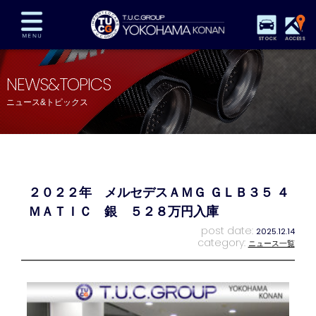
STOCK
ACCESS
在庫車両情報
保証&サービス
パーツリスト
NEWS&TOPICS
TUCとは？
店舗情報
アクセスマップ
ニュース&トピックス
全国納車
特別作業
注文販売
自動車保険
買取査定
スタッフ紹介
リクルート
お問い合わせ
会社概要
２０２２年 メルセデスＡＭＧ ＧＬＢ３５ ４
プライバシーポリシー
スタッフblog
納車blog
ＭＡＴＩＣ 銀 ５２８万円入庫
post date:
2025.12.14
category:
ニュース一覧