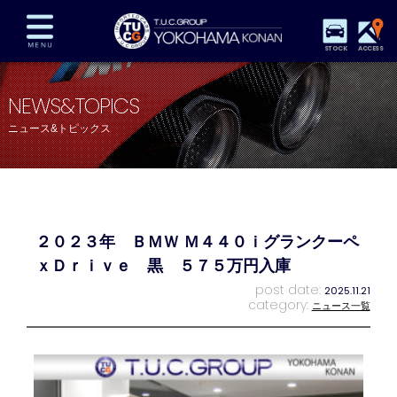
STOCK
ACCESS
在庫車両情報
保証&サービス
パーツリスト
NEWS&TOPICS
TUCとは？
店舗情報
アクセスマップ
ニュース&トピックス
全国納車
特別作業
注文販売
自動車保険
買取査定
スタッフ紹介
リクルート
お問い合わせ
会社概要
２０２３年 ＢＭＷ Ｍ４４０ｉグランクーペ
プライバシーポリシー
スタッフblog
納車blog
ｘＤｒｉｖｅ 黒 ５７５万円入庫
post date:
2025.11.21
category:
ニュース一覧