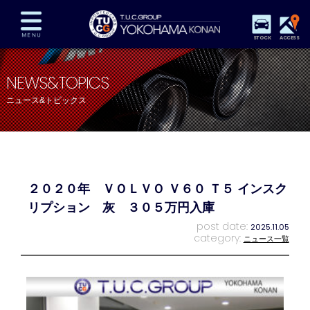
STOCK
ACCESS
在庫車両情報
保証&サービス
パーツリスト
NEWS&TOPICS
TUCとは？
店舗情報
アクセスマップ
ニュース&トピックス
全国納車
特別作業
注文販売
自動車保険
買取査定
スタッフ紹介
リクルート
お問い合わせ
会社概要
２０２０年 ＶＯＬＶＯ Ｖ６０ Ｔ５ インスク
プライバシーポリシー
スタッフblog
納車blog
リプション 灰 ３０５万円入庫
post date:
2025.11.05
category:
ニュース一覧