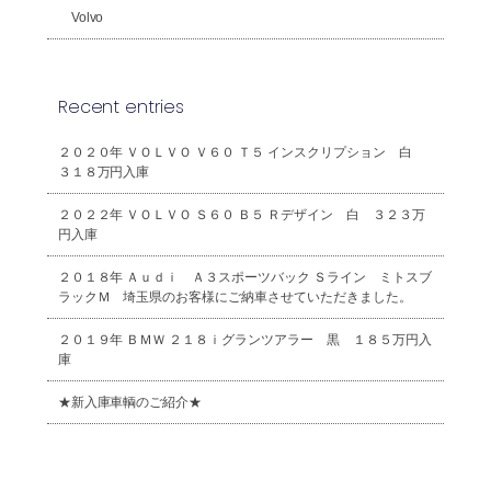
Volvo
Recent entries
２０２０年 ＶＯＬＶＯ Ｖ６０ Ｔ５ インスクリプション 白
３１８万円入庫
２０２２年 ＶＯＬＶＯ Ｓ６０ Ｂ５ Ｒデザイン 白 ３２３万
円入庫
２０１８年 Ａｕｄｉ Ａ３スポーツバック Ｓライン ミトスブ
ラックＭ 埼玉県のお客様にご納車させていただきました。
２０１９年 ＢＭＷ ２１８ｉグランツアラー 黒 １８５万円入
庫
★新入庫車輌のご紹介★
2026年8月