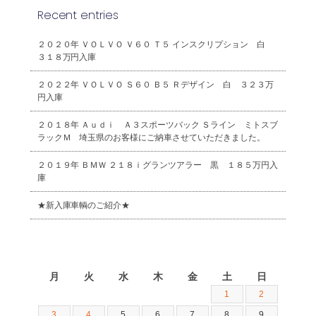
Recent entries
２０２０年 ＶＯＬＶＯ Ｖ６０ Ｔ５ インスクリプション 白
３１８万円入庫
２０２２年 ＶＯＬＶＯ Ｓ６０ Ｂ５ Ｒデザイン 白 ３２３万
円入庫
２０１８年 Ａｕｄｉ Ａ３スポーツバック Ｓライン ミトスブ
ラックＭ 埼玉県のお客様にご納車させていただきました。
２０１９年 ＢＭＷ ２１８ｉグランツアラー 黒 １８５万円入
庫
★新入庫車輌のご紹介★
2026年8月
月
火
水
木
金
土
日
1
2
3
4
5
6
7
8
9