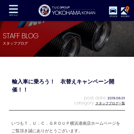
STOCK
ACCESS
在庫車両情報
保証&サービス
パーツリスト
STAFF BLOG
TUCとは？
店舗情報
アクセスマップ
スタッフブログ
全国納車
特別作業
注文販売
自動車保険
買取査定
スタッフ紹介
リクルート
お問い合わせ
会社概要
輸入車に乗ろう！ 衣替えキャンペーン開
プライバシーポリシー
スタッフblog
納車blog
催！！
post date:
2019.06.01
category:
スタッフブログ一覧
いつもＴ．Ｕ．Ｃ．ＧＲＯＵＰ横浜港南店ホームページを
ご覧頂き誠にありがとうございます。