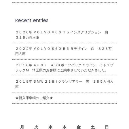
Recent entries
２０２０年 ＶＯＬＶＯ Ｖ６０ Ｔ５ インスクリプション 白
３１８万円入庫
２０２２年 ＶＯＬＶＯ Ｓ６０ Ｂ５ Ｒデザイン 白 ３２３万
円入庫
２０１８年 Ａｕｄｉ Ａ３スポーツバック Ｓライン ミトスブ
ラックＭ 埼玉県のお客様にご納車させていただきました。
２０１９年 ＢＭＷ ２１８ｉグランツアラー 黒 １８５万円入
庫
★新入庫車輌のご紹介★
2026年8月
月
火
水
木
金
土
日