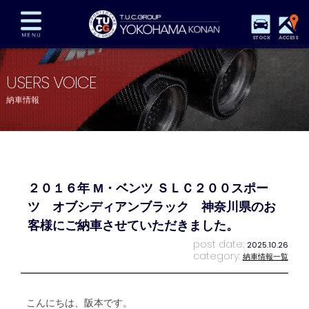
STOCK
ACCESS
在庫車両情報
保証&サービス
パーツリスト
USERS VOICE
TUCとは？
店舗情報
アクセスマップ
納車情報
全国納車
特別作業
注文販売
自動車保険
買取査定
スタッフ紹介
リクルート
お問い合わせ
会社概要
２０１６年 M・ベンツ ＳＬＣ２００スポー
プライバシーポリシー
スタッフblog
納車blog
ツ オブシディアンブラック 神奈川県のお
客様にご納車させていただきました。
post date:
2025.10.26
category:
納車情報一覧
こんにちは、阪本です。