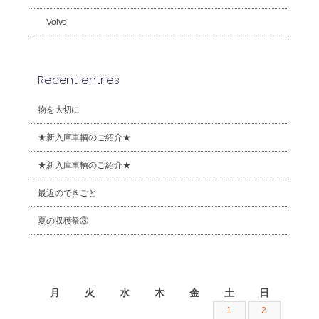
Volvo
Recent entries
物を大切に
★新入庫車輌のご紹介★
★新入庫車輌のご紹介★
最近のできごと
夏の収穫祭③
2026年8月
月
火
水
木
金
土
日
1
2