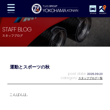
STOCK
ACCESS
在庫車両情報
保証&サービス
パーツリスト
STAFF BLOG
TUCとは？
店舗情報
アクセスマップ
スタッフブログ
全国納車
特別作業
注文販売
自動車保険
買取査定
スタッフ紹介
リクルート
お問い合わせ
会社概要
運動とスポーツの秋
プライバシーポリシー
スタッフblog
納車blog
post date:
2025.09.23
category:
スタッフブログ一覧
こんばんは。