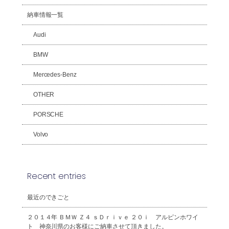
納車情報一覧
Audi
BMW
Mercedes-Benz
OTHER
PORSCHE
Volvo
Recent entries
最近のできごと
２０１４年 ＢＭＷ Ｚ４ ｓＤｒｉｖｅ ２０ｉ アルピンホワイ
ト 神奈川県のお客様にご納車させて頂きました。