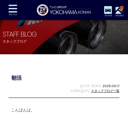
STOCK
ACCESS
在庫車両情報
保証&サービス
パーツリスト
STAFF BLOG
TUCとは？
店舗情報
アクセスマップ
スタッフブログ
全国納車
特別作業
注文販売
自動車保険
買取査定
スタッフ紹介
リクルート
お問い合わせ
会社概要
朝活
プライバシーポリシー
スタッフblog
納車blog
post date:
2025.09.17
category:
スタッフブログ一覧
こんばんは。