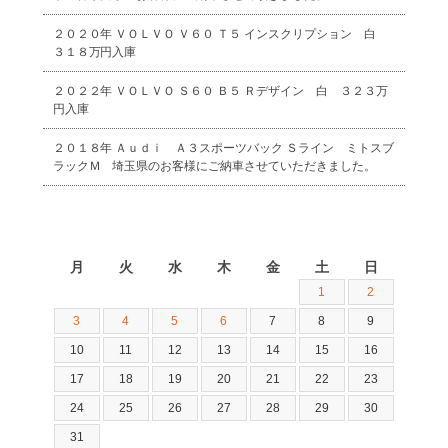
２０２０年 ＶＯＬＶＯ Ｖ６０ Ｔ５ インスクリプション 白
３１８万円入庫
２０２２年 ＶＯＬＶＯ Ｓ６０ Ｂ５ Ｒデザイン 白 ３２３万
円入庫
２０１８年 Ａｕｄｉ Ａ３スポーツバック Ｓライン ミトスブ
ラックＭ 埼玉県のお客様にご納車させていただきました。
2026年8月
月
火
水
木
金
土
日
1
2
3
4
5
6
7
8
9
10
11
12
13
14
15
16
17
18
19
20
21
22
23
24
25
26
27
28
29
30
31