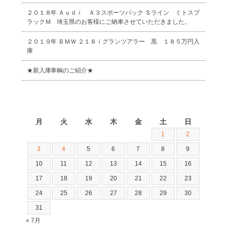
２０１８年 Ａｕｄｉ Ａ３スポーツバック Ｓライン ミトスブ
ラックＭ 埼玉県のお客様にご納車させていただきました。
２０１９年 ＢＭＷ ２１８ｉグランツアラー 黒 １８５万円入
庫
★新入庫車輌のご紹介★
2026年8月
月
火
水
木
金
土
日
1
2
3
4
5
6
7
8
9
10
11
12
13
14
15
16
17
18
19
20
21
22
23
24
25
26
27
28
29
30
31
« 7月