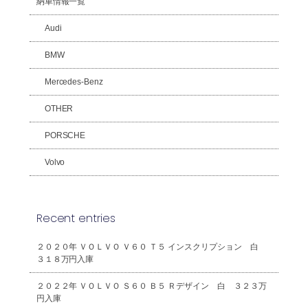
納車情報一覧
Audi
BMW
Mercedes-Benz
OTHER
PORSCHE
Volvo
Recent entries
２０２０年 ＶＯＬＶＯ Ｖ６０ Ｔ５ インスクリプション 白
３１８万円入庫
２０２２年 ＶＯＬＶＯ Ｓ６０ Ｂ５ Ｒデザイン 白 ３２３万
円入庫