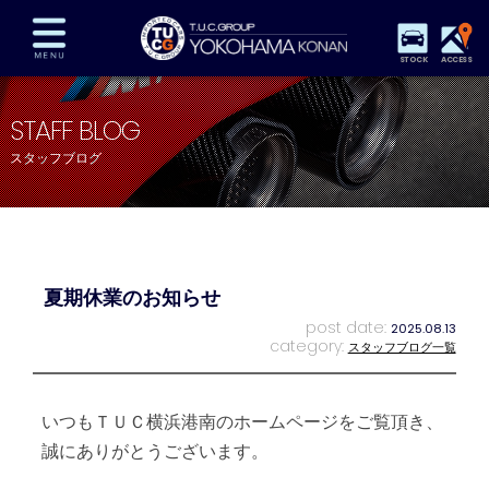
STOCK
ACCESS
在庫車両情報
保証&サービス
パーツリスト
STAFF BLOG
TUCとは？
店舗情報
アクセスマップ
スタッフブログ
全国納車
特別作業
注文販売
自動車保険
買取査定
スタッフ紹介
リクルート
お問い合わせ
会社概要
夏期休業のお知らせ
プライバシーポリシー
スタッフblog
納車blog
post date:
2025.08.13
category:
スタッフブログ一覧
いつもＴＵＣ横浜港南のホームページをご覧頂き、
誠にありがとうございます。