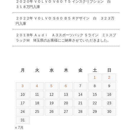
２０２０年 ＶＯＬＶＯ Ｖ６０ Ｔ５ インスクリプション 白
３１８万円入庫
２０２２年 ＶＯＬＶＯ Ｓ６０ Ｂ５ Ｒデザイン 白 ３２３万
円入庫
２０１８年 Ａｕｄｉ Ａ３スポーツバック Ｓライン ミトスブ
ラックＭ 埼玉県のお客様にご納車させていただきました。
2026年8月
月
火
水
木
金
土
日
1
2
3
4
5
6
7
8
9
10
11
12
13
14
15
16
17
18
19
20
21
22
23
24
25
26
27
28
29
30
31
« 7月