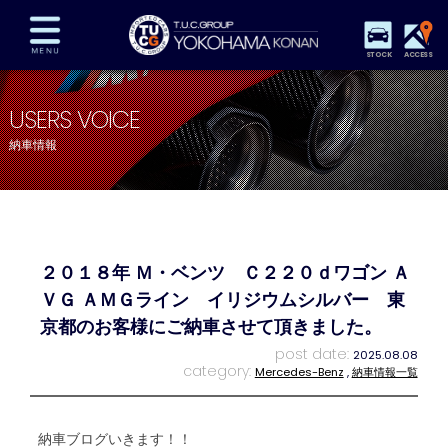
STOCK
ACCESS
在庫車両情報
保証&サービス
パーツリスト
USERS VOICE
TUCとは？
店舗情報
アクセスマップ
納車情報
全国納車
特別作業
注文販売
自動車保険
買取査定
スタッフ紹介
リクルート
お問い合わせ
会社概要
２０１８年 Ｍ・ベンツ Ｃ２２０ｄワゴン Ａ
プライバシーポリシー
スタッフblog
納車blog
ＶＧ ＡＭＧライン イリジウムシルバー 東
京都のお客様にご納車させて頂きました。
post date:
2025.08.08
category:
Mercedes-Benz
,
納車情報一覧
納車ブログいきます！！