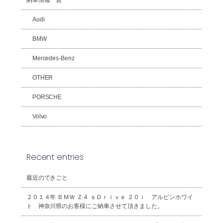
Audi
BMW
Mercedes-Benz
OTHER
PORSCHE
Volvo
Recent entries
最近のできごと
２０１４年 ＢＭＷ Ｚ４ ｓＤｒｉｖｅ ２０ｉ アルピンホワイ
ト 神奈川県のお客様にご納車させて頂きました。