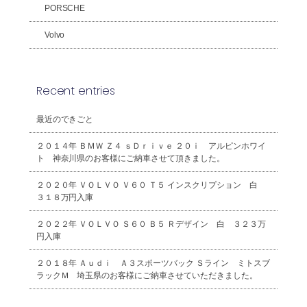
PORSCHE
Volvo
Recent entries
最近のできごと
２０１４年 ＢＭＷ Ｚ４ ｓＤｒｉｖｅ ２０ｉ アルピンホワイ
ト 神奈川県のお客様にご納車させて頂きました。
２０２０年 ＶＯＬＶＯ Ｖ６０ Ｔ５ インスクリプション 白
３１８万円入庫
２０２２年 ＶＯＬＶＯ Ｓ６０ Ｂ５ Ｒデザイン 白 ３２３万
円入庫
２０１８年 Ａｕｄｉ Ａ３スポーツバック Ｓライン ミトスブ
ラックＭ 埼玉県のお客様にご納車させていただきました。