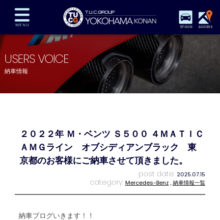
STOCK
ACCESS
在庫車両情報
保証&サービス
パーツリスト
USERS VOICE
TUCとは？
店舗情報
アクセスマップ
納車情報
全国納車
特別作業
注文販売
自動車保険
買取査定
スタッフ紹介
リクルート
お問い合わせ
会社概要
２０２２年 Ｍ・ベンツ Ｓ５００ ４ＭＡＴＩＣ
プライバシーポリシー
スタッフblog
納車blog
ＡＭＧライン オブシディアンブラック 東
京都のお客様にご納車させて頂きました。
post date:
2025.07.15
category:
Mercedes-Benz
,
納車情報一覧
納車ブログいきます！！