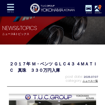
STOCK
ACCESS
在庫車両情報
保証&サービス
パーツリスト
NEWS&TOPICS
TUCとは？
店舗情報
アクセスマップ
ニュース&トピックス
全国納車
特別作業
注文販売
自動車保険
買取査定
スタッフ紹介
リクルート
お問い合わせ
会社概要
２０１７年 Ｍ・ベンツ ＧＬＣ４３ ４ＭＡＴＩ
プライバシーポリシー
スタッフblog
納車blog
Ｃ 真珠 ３３０万円入庫
post date:
2025.07.07
category:
ニュース一覧