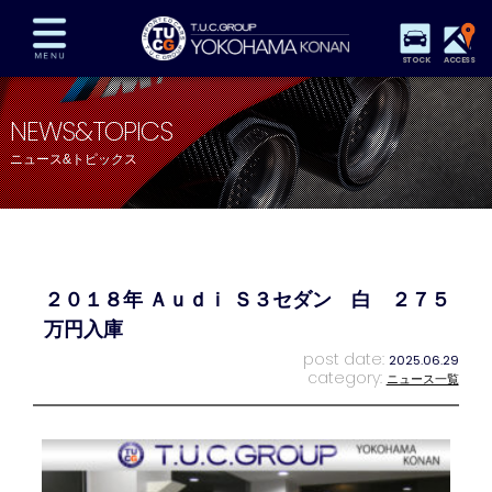
STOCK
ACCESS
在庫車両情報
保証&サービス
パーツリスト
NEWS&TOPICS
TUCとは？
店舗情報
アクセスマップ
ニュース&トピックス
全国納車
特別作業
注文販売
自動車保険
買取査定
スタッフ紹介
リクルート
お問い合わせ
会社概要
２０１８年 Ａｕｄｉ Ｓ３セダン 白 ２７５
プライバシーポリシー
スタッフblog
納車blog
万円入庫
post date:
2025.06.29
category:
ニュース一覧