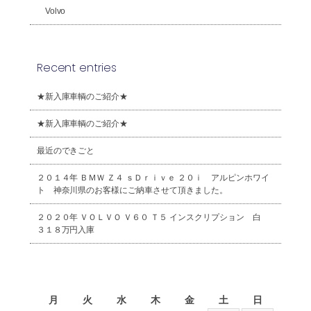
Volvo
Recent entries
★新入庫車輌のご紹介★
★新入庫車輌のご紹介★
最近のできごと
２０１４年 ＢＭＷ Ｚ４ ｓＤｒｉｖｅ ２０ｉ アルピンホワイ
ト 神奈川県のお客様にご納車させて頂きました。
２０２０年 ＶＯＬＶＯ Ｖ６０ Ｔ５ インスクリプション 白
３１８万円入庫
2026年8月
月
火
水
木
金
土
日