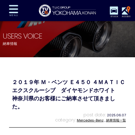
STOCK
ACCESS
在庫車両情報
保証&サービス
パーツリスト
USERS VOICE
TUCとは？
店舗情報
アクセスマップ
納車情報
全国納車
特別作業
注文販売
自動車保険
買取査定
スタッフ紹介
リクルート
お問い合わせ
会社概要
２０１９年 Ｍ・ベンツ Ｅ４５０ ４ＭＡＴＩＣ
プライバシーポリシー
スタッフblog
納車blog
エクスクルーシブ ダイヤモンドホワイト
神奈川県のお客様にご納車させて頂きまし
た。
post date:
2025.06.07
category:
Mercedes-Benz
,
納車情報一覧