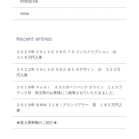
PORSCHE
Volvo
Recent entries
２０２０年 ＶＯＬＶＯ Ｖ６０ Ｔ５ インスクリプション 白
３１８万円入庫
２０２２年 ＶＯＬＶＯ Ｓ６０ Ｂ５ Ｒデザイン 白 ３２３万
円入庫
２０１８年 Ａｕｄｉ Ａ３スポーツバック Ｓライン ミトスブ
ラックＭ 埼玉県のお客様にご納車させていただきました。
２０１９年 ＢＭＷ ２１８ｉグランツアラー 黒 １８５万円入
庫
★新入庫車輌のご紹介★