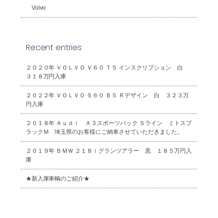
Volvo
Recent entries
２０２０年 ＶＯＬＶＯ Ｖ６０ Ｔ５ インスクリプション 白
３１８万円入庫
２０２２年 ＶＯＬＶＯ Ｓ６０ Ｂ５ Ｒデザイン 白 ３２３万
円入庫
２０１８年 Ａｕｄｉ Ａ３スポーツバック Ｓライン ミトスブ
ラックＭ 埼玉県のお客様にご納車させていただきました。
２０１９年 ＢＭＷ ２１８ｉグランツアラー 黒 １８５万円入
庫
★新入庫車輌のご紹介★
2026年8月