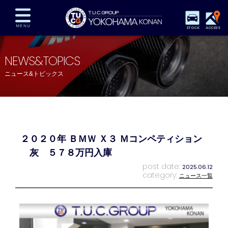
STOCK
ACCESS
在庫車両情報
保証&サービス
パーツリスト
NEWS&TOPICS
TUCとは？
店舗情報
アクセスマップ
ニュース&トピックス
全国納車
特別作業
注文販売
自動車保険
買取査定
スタッフ紹介
リクルート
お問い合わせ
会社概要
２０２０年 ＢＭＷ Ｘ３ Ｍコンペティション
プライバシーポリシー
スタッフblog
納車blog
灰 ５７８万円入庫
post date:
2025.06.12
category:
ニュース一覧