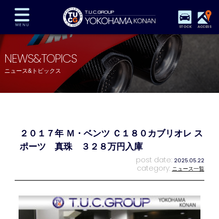
STOCK
ACCESS
在庫車両情報
保証&サービス
パーツリスト
NEWS&TOPICS
TUCとは？
店舗情報
アクセスマップ
ニュース&トピックス
全国納車
特別作業
注文販売
自動車保険
買取査定
スタッフ紹介
リクルート
お問い合わせ
会社概要
２０１７年 Ｍ・ベンツ Ｃ１８０カブリオレ ス
プライバシーポリシー
スタッフblog
納車blog
ポーツ 真珠 ３２８万円入庫
post date:
2025.05.22
category:
ニュース一覧