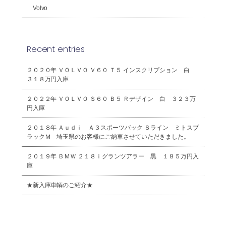
Volvo
Recent entries
２０２０年 ＶＯＬＶＯ Ｖ６０ Ｔ５ インスクリプション 白
３１８万円入庫
２０２２年 ＶＯＬＶＯ Ｓ６０ Ｂ５ Ｒデザイン 白 ３２３万
円入庫
２０１８年 Ａｕｄｉ Ａ３スポーツバック Ｓライン ミトスブ
ラックＭ 埼玉県のお客様にご納車させていただきました。
２０１９年 ＢＭＷ ２１８ｉグランツアラー 黒 １８５万円入
庫
★新入庫車輌のご紹介★
2026年8月