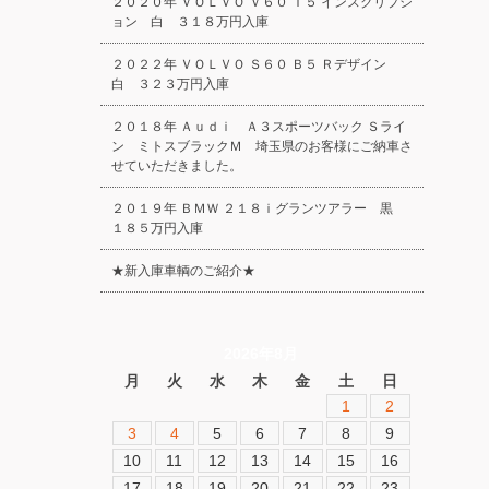
２０２０年 ＶＯＬＶＯ Ｖ６０ Ｔ５ インスクリプシ
ョン 白 ３１８万円入庫
２０２２年 ＶＯＬＶＯ Ｓ６０ Ｂ５ Ｒデザイン
白 ３２３万円入庫
２０１８年 Ａｕｄｉ Ａ３スポーツバック Ｓライ
ン ミトスブラックＭ 埼玉県のお客様にご納車さ
せていただきました。
２０１９年 ＢＭＷ ２１８ｉグランツアラー 黒
１８５万円入庫
★新入庫車輌のご紹介★
2026年8月
月
火
水
木
金
土
日
1
2
3
4
5
6
7
8
9
10
11
12
13
14
15
16
17
18
19
20
21
22
23