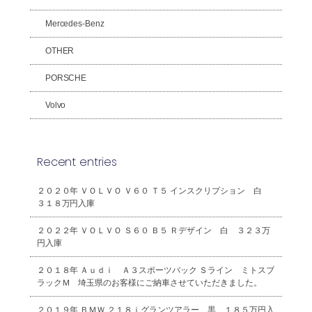
Mercedes-Benz
OTHER
PORSCHE
Volvo
Recent entries
２０２０年 ＶＯＬＶＯ Ｖ６０ Ｔ５ インスクリプション 白
３１８万円入庫
２０２２年 ＶＯＬＶＯ Ｓ６０ Ｂ５ Ｒデザイン 白 ３２３万
円入庫
２０１８年 Ａｕｄｉ Ａ３スポーツバック Ｓライン ミトスブ
ラックＭ 埼玉県のお客様にご納車させていただきました。
２０１９年 ＢＭＷ ２１８ｉグランツアラー 黒 １８５万円入