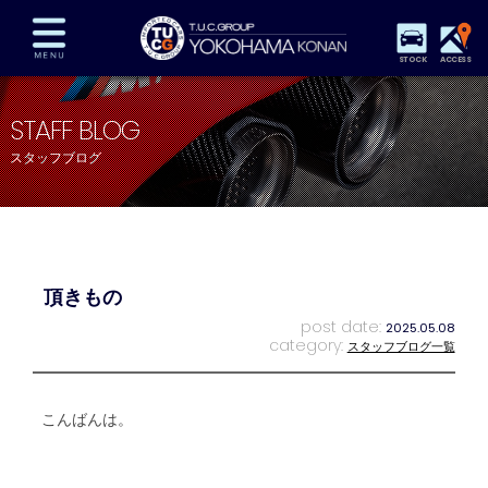
STOCK
ACCESS
在庫車両情報
保証&サービス
パーツリスト
STAFF BLOG
TUCとは？
店舗情報
アクセスマップ
スタッフブログ
全国納車
特別作業
注文販売
自動車保険
買取査定
スタッフ紹介
リクルート
お問い合わせ
会社概要
頂きもの
プライバシーポリシー
スタッフblog
納車blog
post date:
2025.05.08
category:
スタッフブログ一覧
こんばんは。