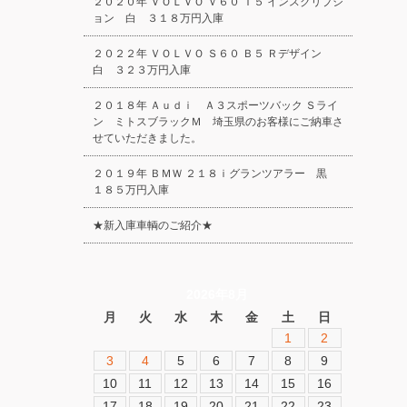
２０２０年 ＶＯＬＶＯ Ｖ６０ Ｔ５ インスクリプシ
ョン 白 ３１８万円入庫
２０２２年 ＶＯＬＶＯ Ｓ６０ Ｂ５ Ｒデザイン
白 ３２３万円入庫
２０１８年 Ａｕｄｉ Ａ３スポーツバック Ｓライ
ン ミトスブラックＭ 埼玉県のお客様にご納車さ
せていただきました。
２０１９年 ＢＭＷ ２１８ｉグランツアラー 黒
１８５万円入庫
★新入庫車輌のご紹介★
2026年8月
月
火
水
木
金
土
日
1
2
3
4
5
6
7
8
9
10
11
12
13
14
15
16
17
18
19
20
21
22
23