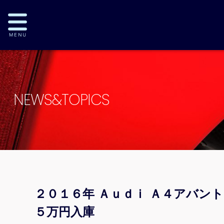
NEWS&TOPICS
２０１６年 Ａｕｄｉ Ａ４アバント
５万円入庫