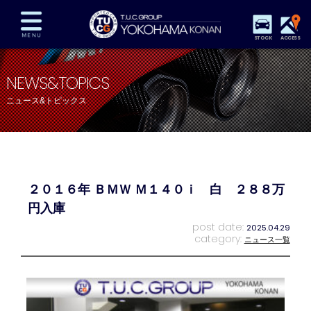
STOCK
ACCESS
在庫車両情報
保証&サービス
パーツリスト
NEWS&TOPICS
TUCとは？
店舗情報
アクセスマップ
ニュース&トピックス
全国納車
特別作業
注文販売
自動車保険
買取査定
スタッフ紹介
リクルート
お問い合わせ
会社概要
２０１６年 ＢＭＷ Ｍ１４０ｉ 白 ２８８万
プライバシーポリシー
スタッフblog
納車blog
円入庫
post date:
2025.04.29
category:
ニュース一覧