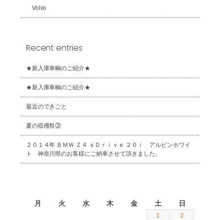
Volvo
Recent entries
★新入庫車輌のご紹介★
★新入庫車輌のご紹介★
最近のできごと
夏の収穫祭③
２０１４年 ＢＭＷ Ｚ４ ｓＤｒｉｖｅ ２０ｉ アルピンホワイ
ト 神奈川県のお客様にご納車させて頂きました。
2026年8月
月
火
水
木
金
土
日
1
2