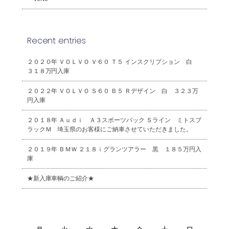
Recent entries
２０２０年 ＶＯＬＶＯ Ｖ６０ Ｔ５ インスクリプション 白
３１８万円入庫
２０２２年 ＶＯＬＶＯ Ｓ６０ Ｂ５ Ｒデザイン 白 ３２３万
円入庫
２０１８年 Ａｕｄｉ Ａ３スポーツバック Ｓライン ミトスブ
ラックＭ 埼玉県のお客様にご納車させていただきました。
２０１９年 ＢＭＷ ２１８ｉグランツアラー 黒 １８５万円入
庫
★新入庫車輌のご紹介★
2026年8月