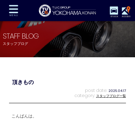
STOCK
ACCESS
在庫車両情報
保証&サービス
パーツリスト
STAFF BLOG
TUCとは？
店舗情報
アクセスマップ
スタッフブログ
全国納車
特別作業
注文販売
自動車保険
買取査定
スタッフ紹介
リクルート
お問い合わせ
会社概要
頂きもの
プライバシーポリシー
スタッフblog
納車blog
post date:
2025.04.17
category:
スタッフブログ一覧
こんばんは。