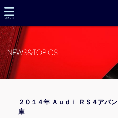
NEWS&TOPICS
２０１４年 Ａｕｄｉ ＲＳ４アバ
庫