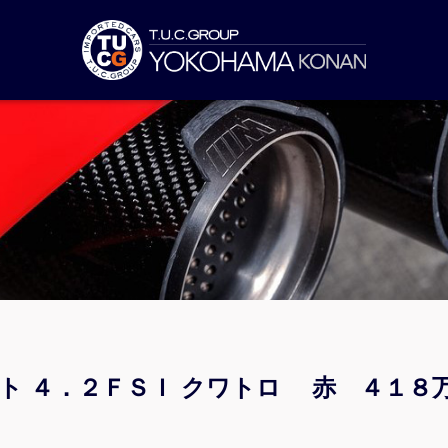
ント ４．２ＦＳＩ クワトロ 赤 ４１８