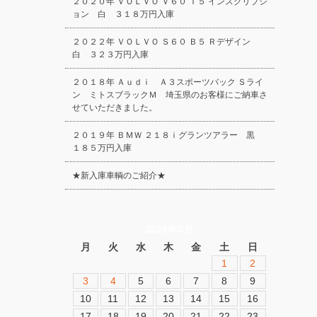
２０２０年 ＶＯＬＶＯ Ｖ６０ Ｔ５ インスクリプシ
ョン 白 ３１８万円入庫
２０２２年 ＶＯＬＶＯ Ｓ６０ Ｂ５ Ｒデザイン
白 ３２３万円入庫
２０１８年 Ａｕｄｉ Ａ３スポーツバック Ｓライ
ン ミトスブラックＭ 埼玉県のお客様にご納車さ
せていただきました。
２０１９年 ＢＭＷ ２１８ｉグランツアラー 黒
１８５万円入庫
★新入庫車輌のご紹介★
2026年8月
月
火
水
木
金
土
日
1
2
3
4
5
6
7
8
9
10
11
12
13
14
15
16
17
18
19
20
21
22
23