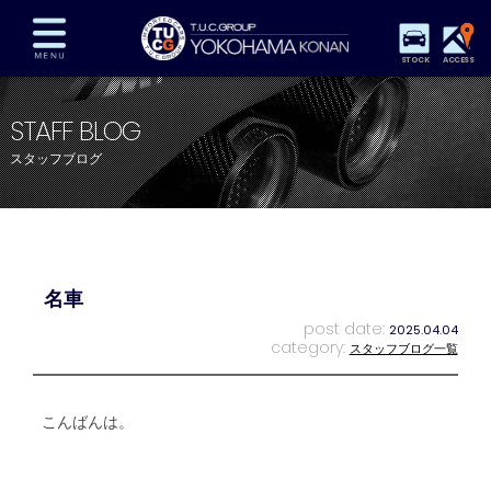
STOCK
ACCESS
在庫車両情報
保証&サービス
パーツリスト
STAFF BLOG
TUCとは？
店舗情報
アクセスマップ
スタッフブログ
全国納車
特別作業
注文販売
自動車保険
買取査定
スタッフ紹介
リクルート
お問い合わせ
会社概要
名車
プライバシーポリシー
スタッフblog
納車blog
post date:
2025.04.04
category:
スタッフブログ一覧
こんばんは。