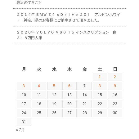
最近のできごと
２０１４年 ＢＭＷ Ｚ４ ｓＤｒｉｖｅ ２０ｉ アルピンホワイ
ト 神奈川県のお客様にご納車させて頂きました。
２０２０年 ＶＯＬＶＯ Ｖ６０ Ｔ５ インスクリプション 白
３１８万円入庫
2026年8月
月
火
水
木
金
土
日
1
2
3
4
5
6
7
8
9
10
11
12
13
14
15
16
17
18
19
20
21
22
23
24
25
26
27
28
29
30
31
« 7月