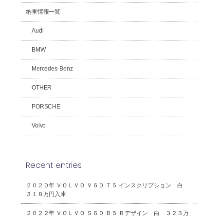
納車情報一覧
Audi
BMW
Mercedes-Benz
OTHER
PORSCHE
Volvo
Recent entries
２０２０年 ＶＯＬＶＯ Ｖ６０ Ｔ５ インスクリプション 白
３１８万円入庫
２０２２年 ＶＯＬＶＯ Ｓ６０ Ｂ５ Ｒデザイン 白 ３２３万