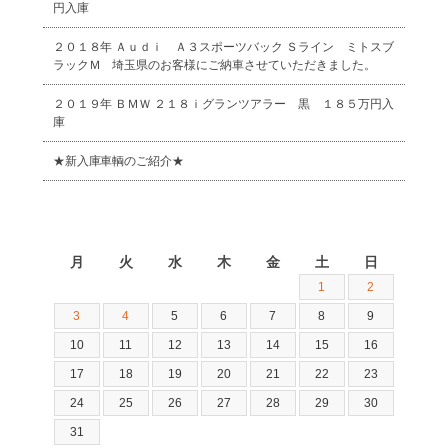
円入庫
２０１８年 Ａｕｄｉ Ａ３スポーツバック Ｓライン ミトスブ
ラックＭ 埼玉県のお客様にご納車させていただきました。
２０１９年 ＢＭＷ ２１８ｉグランツアラー 黒 １８５万円入
庫
★新入庫車輌のご紹介★
2026年8月
月
火
水
木
金
土
日
1
2
3
4
5
6
7
8
9
10
11
12
13
14
15
16
17
18
19
20
21
22
23
24
25
26
27
28
29
30
31