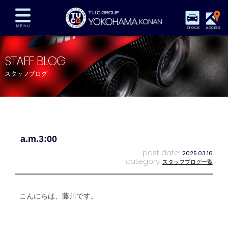
STOCK
ACCESS
在庫車両情報
保証&サービス
パーツリスト
STAFF BLOG
TUCとは？
店舗情報
アクセスマップ
スタッフブログ
全国納車
特別作業
注文販売
自動車保険
買取査定
スタッフ紹介
リクルート
お問い合わせ
会社概要
a.m.3:00
プライバシーポリシー
スタッフblog
納車blog
post date:
2025.03.16
category:
スタッフブログ一覧
こんにちは、藤川です。