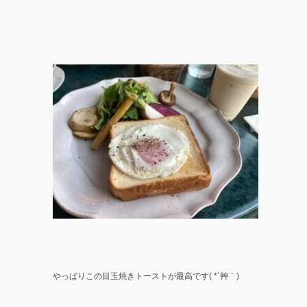
やっぱりこの目玉焼きトーストが最高です( *´艸｀)