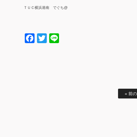
ＴＵＣ横浜港南 でぐち@
Facebook
Twitter
Line
« 前