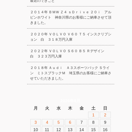
最近のできごと
２０１４年 ＢＭＷ Ｚ４ ｓＤｒｉｖｅ ２０ｉ アル
ピンホワイト 神奈川県のお客様にご納車させて頂
きました。
２０２０年 ＶＯＬＶＯ Ｖ６０ Ｔ５ インスクリプシ
ョン 白 ３１８万円入庫
２０２２年 ＶＯＬＶＯ Ｓ６０ Ｂ５ Ｒデザイン
白 ３２３万円入庫
２０１８年 Ａｕｄｉ Ａ３スポーツバック Ｓライ
ン ミトスブラックＭ 埼玉県のお客様にご納車さ
せていただきました。
2026年8月
月
火
水
木
金
土
日
1
2
3
4
5
6
7
8
9
10
11
12
13
14
15
16