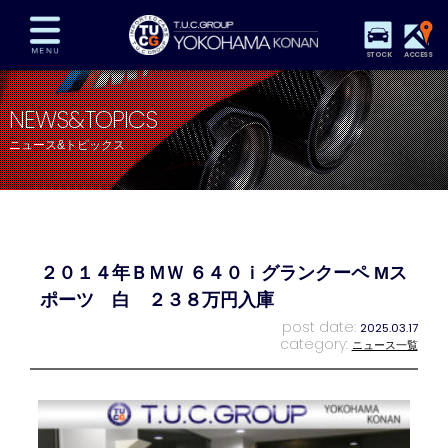
STOCK
ACCESS
在庫車両情報
保証&サービス
パーツリスト
NEWS&TOPICS
TUCとは？
店舗情報
アクセスマップ
ニュース&トピックス
全国納車
特別作業
注文販売
自動車保険
買取査定
スタッフ紹介
リクルート
お問い合わせ
会社概要
２０１４年ＢＭＷ ６４０ｉグランクーペ Mス
プライバシーポリシー
スタッフblog
納車blog
ポーツ 白 ２３８万円入庫
post date:
2025.03.17
category:
ニュース一覧