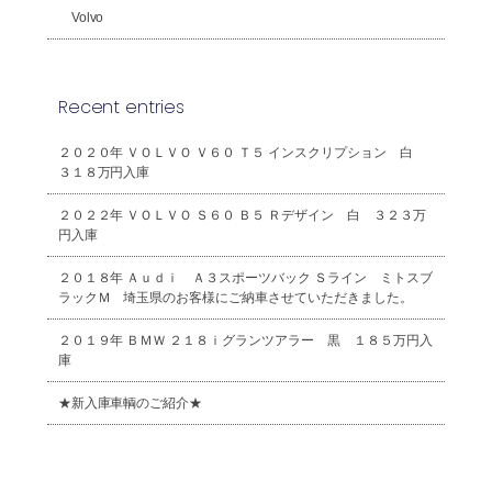
Volvo
Recent entries
２０２０年 ＶＯＬＶＯ Ｖ６０ Ｔ５ インスクリプション 白
３１８万円入庫
２０２２年 ＶＯＬＶＯ Ｓ６０ Ｂ５ Ｒデザイン 白 ３２３万
円入庫
２０１８年 Ａｕｄｉ Ａ３スポーツバック Ｓライン ミトスブ
ラックＭ 埼玉県のお客様にご納車させていただきました。
２０１９年 ＢＭＷ ２１８ｉグランツアラー 黒 １８５万円入
庫
★新入庫車輌のご紹介★
2026年8月