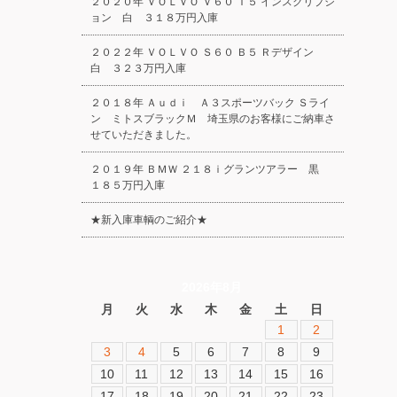
２０２０年 ＶＯＬＶＯ Ｖ６０ Ｔ５ インスクリプシ
ョン 白 ３１８万円入庫
２０２２年 ＶＯＬＶＯ Ｓ６０ Ｂ５ Ｒデザイン
白 ３２３万円入庫
２０１８年 Ａｕｄｉ Ａ３スポーツバック Ｓライ
ン ミトスブラックＭ 埼玉県のお客様にご納車さ
せていただきました。
２０１９年 ＢＭＷ ２１８ｉグランツアラー 黒
１８５万円入庫
★新入庫車輌のご紹介★
2026年8月
月
火
水
木
金
土
日
1
2
3
4
5
6
7
8
9
10
11
12
13
14
15
16
17
18
19
20
21
22
23