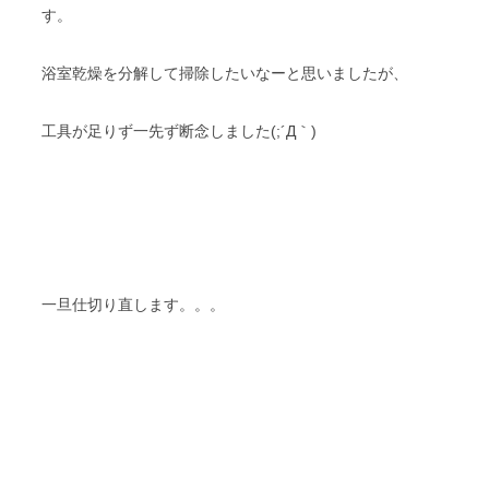
す。
浴室乾燥を分解して掃除したいなーと思いましたが、
工具が足りず一先ず断念しました(;´Д｀)
一旦仕切り直します。。。