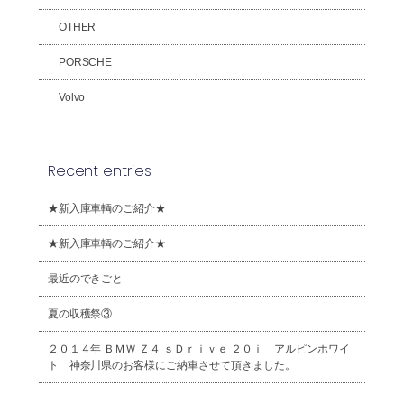
OTHER
PORSCHE
Volvo
Recent entries
★新入庫車輌のご紹介★
★新入庫車輌のご紹介★
最近のできごと
夏の収穫祭③
２０１４年 ＢＭＷ Ｚ４ ｓＤｒｉｖｅ ２０ｉ アルピンホワイ
ト 神奈川県のお客様にご納車させて頂きました。