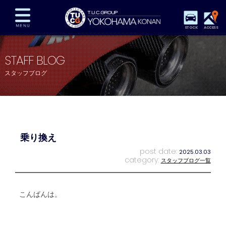
STOCK
ACCESS
在庫車両情報
保証&サービス
パーツリスト
STAFF BLOG
TUCとは？
店舗情報
アクセスマップ
スタッフブログ
全国納車
特別作業
注文販売
自動車保険
買取査定
スタッフ紹介
リクルート
お問い合わせ
会社概要
乗り換え
プライバシーポリシー
スタッフblog
納車blog
post date:
2025.03.03
category:
スタッフブログ一覧
こんばんは。