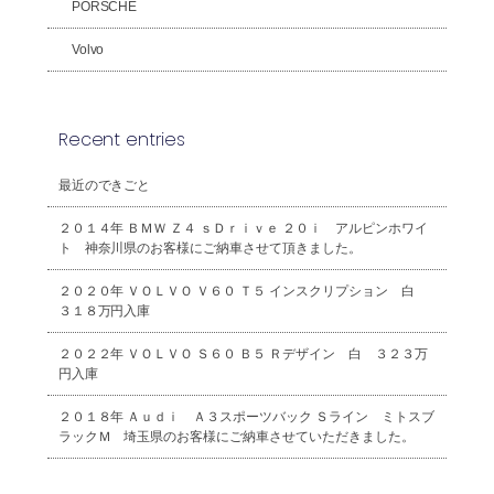
PORSCHE
Volvo
Recent entries
最近のできごと
２０１４年 ＢＭＷ Ｚ４ ｓＤｒｉｖｅ ２０ｉ アルピンホワイ
ト 神奈川県のお客様にご納車させて頂きました。
２０２０年 ＶＯＬＶＯ Ｖ６０ Ｔ５ インスクリプション 白
３１８万円入庫
２０２２年 ＶＯＬＶＯ Ｓ６０ Ｂ５ Ｒデザイン 白 ３２３万
円入庫
２０１８年 Ａｕｄｉ Ａ３スポーツバック Ｓライン ミトスブ
ラックＭ 埼玉県のお客様にご納車させていただきました。