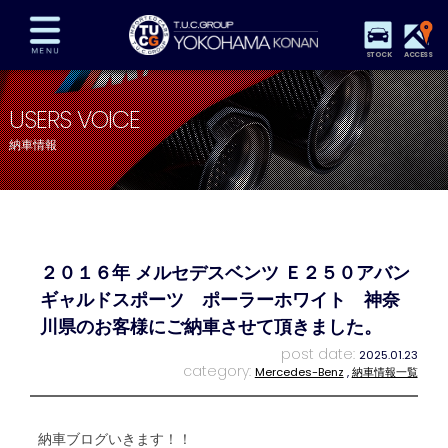
STOCK
ACCESS
在庫車両情報
保証&サービス
パーツリスト
USERS VOICE
TUCとは？
店舗情報
アクセスマップ
納車情報
全国納車
特別作業
注文販売
自動車保険
買取査定
スタッフ紹介
リクルート
お問い合わせ
会社概要
２０１６年 メルセデスベンツ Ｅ２５０アバン
プライバシーポリシー
スタッフblog
納車blog
ギャルドスポーツ ポーラーホワイト 神奈
川県のお客様にご納車させて頂きました。
post date:
2025.01.23
category:
Mercedes-Benz
,
納車情報一覧
納車ブログいきます！！