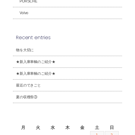
PORSCHE
Volvo
Recent entries
物を大切に
★新入庫車輌のご紹介★
★新入庫車輌のご紹介★
最近のできごと
夏の収穫祭③
2026年8月
月
火
水
木
金
土
日
1
2