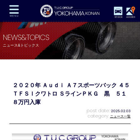
STOCK
ACCESS
在庫車両情報
保証&サービス
パーツリスト
NEWS&TOPICS
TUCとは？
店舗情報
アクセスマップ
ニュース&トピックス
全国納車
特別作業
注文販売
自動車保険
買取査定
スタッフ紹介
リクルート
お問い合わせ
会社概要
２０２０年 Ａｕｄｉ Ａ７スポーツバック ４５
プライバシーポリシー
スタッフblog
納車blog
ＴＦＳＩクワトロ ＳラインＰＫＧ 黒 ５１
８万円入庫
post date:
2025.02.03
category:
ニュース一覧