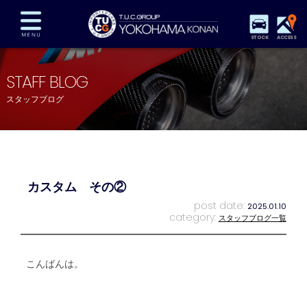
STOCK
ACCESS
在庫車両情報
保証&サービス
パーツリスト
STAFF BLOG
TUCとは？
店舗情報
アクセスマップ
スタッフブログ
全国納車
特別作業
注文販売
自動車保険
買取査定
スタッフ紹介
リクルート
お問い合わせ
会社概要
カスタム その②
プライバシーポリシー
スタッフblog
納車blog
post date:
2025.01.10
category:
スタッフブログ一覧
こんばんは。