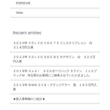
PORSCHE
Volvo
Recent entries
２０２０年 ＶＯＬＶＯ Ｖ６０ Ｔ５ インスクリプション 白
３１８万円入庫
２０２２年 ＶＯＬＶＯ Ｓ６０ Ｂ５ Ｒデザイン 白 ３２３万
円入庫
２０１８年 Ａｕｄｉ Ａ３スポーツバック Ｓライン ミトスブ
ラックＭ 埼玉県のお客様にご納車させていただきました。
２０１９年 ＢＭＷ ２１８ｉグランツアラー 黒 １８５万円入
庫
★新入庫車輌のご紹介★