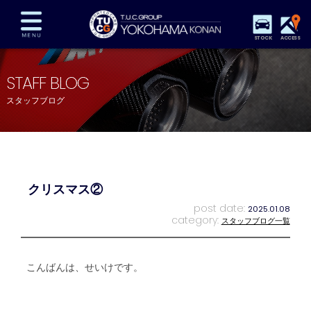
STOCK
ACCESS
在庫車両情報
保証&サービス
パーツリスト
STAFF BLOG
TUCとは？
店舗情報
アクセスマップ
スタッフブログ
全国納車
特別作業
注文販売
自動車保険
買取査定
スタッフ紹介
リクルート
お問い合わせ
会社概要
クリスマス②
プライバシーポリシー
スタッフblog
納車blog
post date:
2025.01.08
category:
スタッフブログ一覧
こんばんは、せいけです。