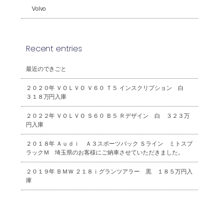
Volvo
Recent entries
最近のできごと
２０２０年 ＶＯＬＶＯ Ｖ６０ Ｔ５ インスクリプション 白
３１８万円入庫
２０２２年 ＶＯＬＶＯ Ｓ６０ Ｂ５ Ｒデザイン 白 ３２３万
円入庫
２０１８年 Ａｕｄｉ Ａ３スポーツバック Ｓライン ミトスブ
ラックＭ 埼玉県のお客様にご納車させていただきました。
２０１９年 ＢＭＷ ２１８ｉグランツアラー 黒 １８５万円入
庫
2026年8月