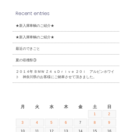
Recent entries
★新入庫車輌のご紹介★
★新入庫車輌のご紹介★
最近のできごと
夏の収穫祭③
２０１４年 ＢＭＷ Ｚ４ ｓＤｒｉｖｅ ２０ｉ アルピンホワイ
ト 神奈川県のお客様にご納車させて頂きました。
2026年8月
月
火
水
木
金
土
日
1
2
3
4
5
6
7
8
9
10
11
12
13
14
15
16