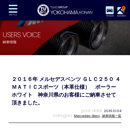
STOCK
ACCESS
在庫車両情報
保証&サービス
パーツリスト
USERS VOICE
TUCとは？
店舗情報
アクセスマップ
納車情報
全国納車
特別作業
注文販売
自動車保険
買取査定
スタッフ紹介
リクルート
お問い合わせ
会社概要
２０１６年 メルセデスベンツ ＧＬＣ２５０ ４
プライバシーポリシー
スタッフblog
納車blog
ＭＡＴＩＣスポーツ（本革仕様） ポーラー
ホワイト 神奈川県のお客様にご納車させて
頂きました。
post date:
2025.01.04
category:
Mercedes-Benz
,
納車情報一覧