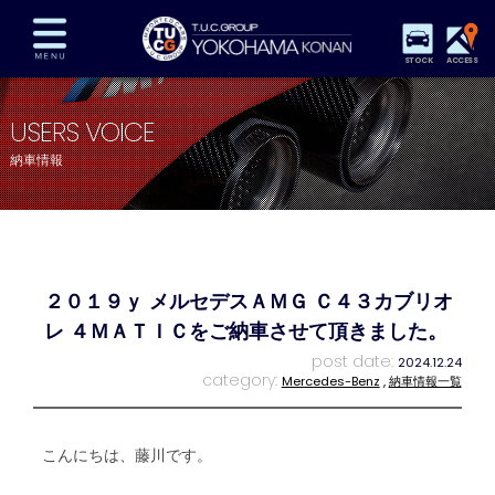
STOCK
ACCESS
在庫車両情報
保証&サービス
パーツリスト
USERS VOICE
TUCとは？
店舗情報
アクセスマップ
納車情報
全国納車
特別作業
注文販売
自動車保険
買取査定
スタッフ紹介
リクルート
お問い合わせ
会社概要
２０１９ｙ メルセデスＡＭＧ Ｃ４３カブリオ
プライバシーポリシー
スタッフblog
納車blog
レ ４ＭＡＴＩＣをご納車させて頂きました。
post date:
2024.12.24
category:
Mercedes-Benz
,
納車情報一覧
こんにちは、藤川です。