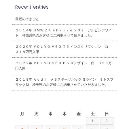
Recent entries
最近のできごと
２０１４年 ＢＭＷ Ｚ４ ｓＤｒｉｖｅ ２０ｉ アルピンホワイ
ト 神奈川県のお客様にご納車させて頂きました。
２０２０年 ＶＯＬＶＯ Ｖ６０ Ｔ５ インスクリプション 白
３１８万円入庫
２０２２年 ＶＯＬＶＯ Ｓ６０ Ｂ５ Ｒデザイン 白 ３２３万
円入庫
２０１８年 Ａｕｄｉ Ａ３スポーツバック Ｓライン ミトスブ
ラックＭ 埼玉県のお客様にご納車させていただきました。
2026年8月
月
火
水
木
金
土
日
1
2