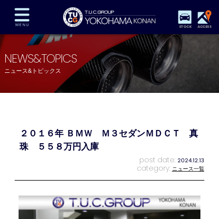
STOCK
ACCESS
在庫車両情報
保証&サービス
パーツリスト
NEWS&TOPICS
TUCとは？
店舗情報
アクセスマップ
ニュース&トピックス
全国納車
特別作業
注文販売
自動車保険
買取査定
スタッフ紹介
リクルート
お問い合わせ
会社概要
２０１６年 ＢＭＷ Ｍ３セダンＭＤＣＴ 真
プライバシーポリシー
スタッフblog
納車blog
珠 ５５８万円入庫
post date:
2024.12.13
category:
ニュース一覧