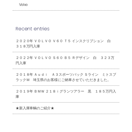
Volvo
Recent entries
２０２０年 ＶＯＬＶＯ Ｖ６０ Ｔ５ インスクリプション 白
３１８万円入庫
２０２２年 ＶＯＬＶＯ Ｓ６０ Ｂ５ Ｒデザイン 白 ３２３万
円入庫
２０１８年 Ａｕｄｉ Ａ３スポーツバック Ｓライン ミトスブ
ラックＭ 埼玉県のお客様にご納車させていただきました。
２０１９年 ＢＭＷ ２１８ｉグランツアラー 黒 １８５万円入
庫
★新入庫車輌のご紹介★
2026年8月