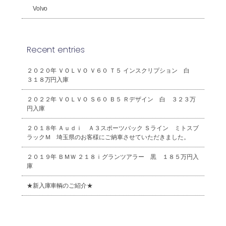
Volvo
Recent entries
２０２０年 ＶＯＬＶＯ Ｖ６０ Ｔ５ インスクリプション 白
３１８万円入庫
２０２２年 ＶＯＬＶＯ Ｓ６０ Ｂ５ Ｒデザイン 白 ３２３万
円入庫
２０１８年 Ａｕｄｉ Ａ３スポーツバック Ｓライン ミトスブ
ラックＭ 埼玉県のお客様にご納車させていただきました。
２０１９年 ＢＭＷ ２１８ｉグランツアラー 黒 １８５万円入
庫
★新入庫車輌のご紹介★
2026年8月