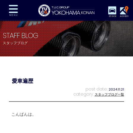
STOCK
ACCESS
在庫車両情報
保証&サービス
パーツリスト
STAFF BLOG
TUCとは？
店舗情報
アクセスマップ
スタッフブログ
全国納車
特別作業
注文販売
自動車保険
買取査定
スタッフ紹介
リクルート
お問い合わせ
会社概要
愛車遍歴
プライバシーポリシー
スタッフblog
納車blog
post date:
2024.11.21
category:
スタッフブログ一覧
こんばんは。