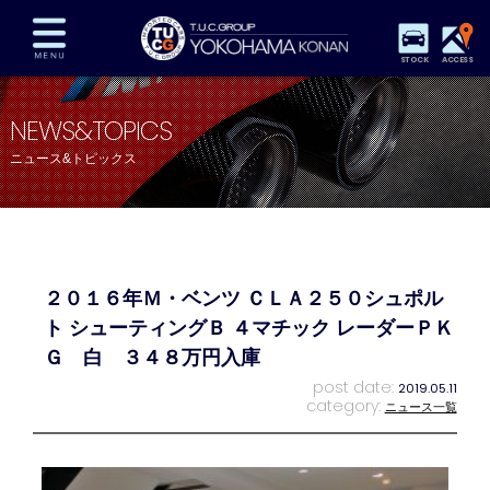
STOCK
ACCESS
在庫車両情報
保証&サービス
パーツリスト
NEWS&TOPICS
TUCとは？
店舗情報
アクセスマップ
ニュース&トピックス
全国納車
特別作業
注文販売
自動車保険
買取査定
スタッフ紹介
リクルート
お問い合わせ
会社概要
２０１６年Ｍ・ベンツ ＣＬＡ２５０シュポル
プライバシーポリシー
スタッフblog
納車blog
ト シューティングＢ ４マチック レーダーＰＫ
Ｇ 白 ３４８万円入庫
post date:
2019.05.11
category:
ニュース一覧