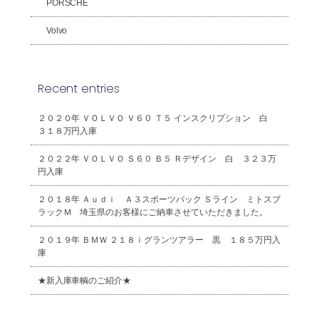
PORSCHE
Volvo
Recent entries
２０２０年 ＶＯＬＶＯ Ｖ６０ Ｔ５ インスクリプション 白
３１８万円入庫
２０２２年 ＶＯＬＶＯ Ｓ６０ Ｂ５ Ｒデザイン 白 ３２３万
円入庫
２０１８年 Ａｕｄｉ Ａ３スポーツバック Ｓライン ミトスブ
ラックＭ 埼玉県のお客様にご納車させていただきました。
２０１９年 ＢＭＷ ２１８ｉグランツアラー 黒 １８５万円入
庫
★新入庫車輌のご紹介★