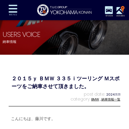
STOCK
ACCESS
在庫車両情報
保証&サービス
パーツリスト
USERS VOICE
TUCとは？
店舗情報
アクセスマップ
納車情報
全国納車
特別作業
注文販売
自動車保険
買取査定
スタッフ紹介
リクルート
お問い合わせ
会社概要
２０１５ｙ ＢＭＷ ３３５ｉツーリング Ｍスポ
プライバシーポリシー
スタッフblog
納車blog
ーツをご納車させて頂きました。
post date:
2024.11.11
category:
BMW
,
納車情報一覧
こんにちは、藤川です。