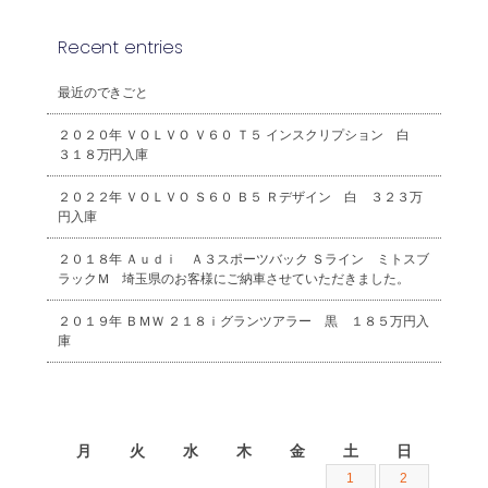
Recent entries
最近のできごと
２０２０年 ＶＯＬＶＯ Ｖ６０ Ｔ５ インスクリプション 白
３１８万円入庫
２０２２年 ＶＯＬＶＯ Ｓ６０ Ｂ５ Ｒデザイン 白 ３２３万
円入庫
２０１８年 Ａｕｄｉ Ａ３スポーツバック Ｓライン ミトスブ
ラックＭ 埼玉県のお客様にご納車させていただきました。
２０１９年 ＢＭＷ ２１８ｉグランツアラー 黒 １８５万円入
庫
2026年8月
月
火
水
木
金
土
日
1
2