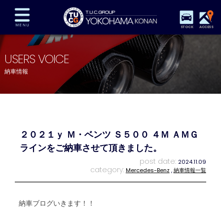
STOCK
ACCESS
在庫車両情報
保証&サービス
パーツリスト
USERS VOICE
TUCとは？
店舗情報
アクセスマップ
納車情報
全国納車
特別作業
注文販売
自動車保険
買取査定
スタッフ紹介
リクルート
お問い合わせ
会社概要
２０２１ｙ Ｍ・ベンツ Ｓ５００ ４Ｍ ＡＭＧ
プライバシーポリシー
スタッフblog
納車blog
ラインをご納車させて頂きました。
post date:
2024.11.09
category:
Mercedes-Benz
,
納車情報一覧
納車ブログいきます！！