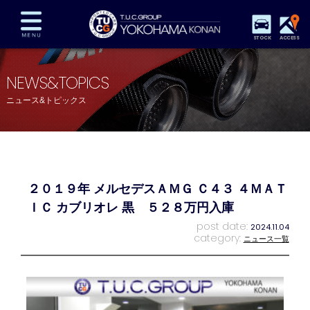
STOCK
ACCESS
在庫車両情報
保証&サービス
パーツリスト
NEWS&TOPICS
TUCとは？
店舗情報
アクセスマップ
ニュース&トピックス
全国納車
特別作業
注文販売
自動車保険
買取査定
スタッフ紹介
リクルート
お問い合わせ
会社概要
２０１９年 メルセデスＡＭＧ Ｃ４３ ４ＭＡＴ
プライバシーポリシー
スタッフblog
納車blog
ＩＣ カブリオレ 黒 ５２８万円入庫
post date:
2024.11.04
category:
ニュース一覧