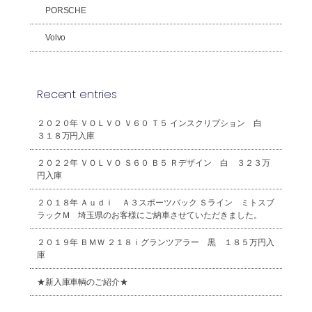
PORSCHE
Volvo
Recent entries
２０２０年 ＶＯＬＶＯ Ｖ６０ Ｔ５ インスクリプション 白
３１８万円入庫
２０２２年 ＶＯＬＶＯ Ｓ６０ Ｂ５ Ｒデザイン 白 ３２３万
円入庫
２０１８年 Ａｕｄｉ Ａ３スポーツバック Ｓライン ミトスブ
ラックＭ 埼玉県のお客様にご納車させていただきました。
２０１９年 ＢＭＷ ２１８ｉグランツアラー 黒 １８５万円入
庫
★新入庫車輌のご紹介★