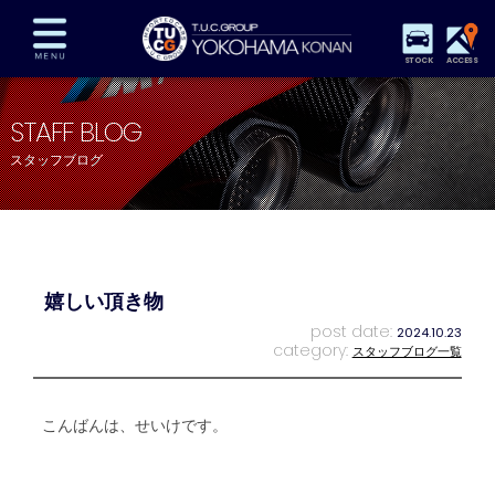
STOCK
ACCESS
在庫車両情報
保証&サービス
パーツリスト
STAFF BLOG
TUCとは？
店舗情報
アクセスマップ
スタッフブログ
全国納車
特別作業
注文販売
自動車保険
買取査定
スタッフ紹介
リクルート
お問い合わせ
会社概要
嬉しい頂き物
プライバシーポリシー
スタッフblog
納車blog
post date:
2024.10.23
category:
スタッフブログ一覧
こんばんは、せいけです。