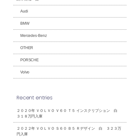
Audi
BMW
Mercedes-Benz
OTHER
PORSCHE
Volvo
Recent entries
２０２０年 ＶＯＬＶＯ Ｖ６０ Ｔ５ インスクリプション 白
３１８万円入庫
２０２２年 ＶＯＬＶＯ Ｓ６０ Ｂ５ Ｒデザイン 白 ３２３万
円入庫