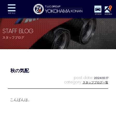
STOCK
ACCESS
在庫車両情報
保証&サービス
パーツリスト
STAFF BLOG
TUCとは？
店舗情報
アクセスマップ
スタッフブログ
全国納車
特別作業
注文販売
自動車保険
買取査定
スタッフ紹介
リクルート
お問い合わせ
会社概要
秋の気配
プライバシーポリシー
スタッフblog
納車blog
post date:
2024.10.17
category:
スタッフブログ一覧
こんばんは。