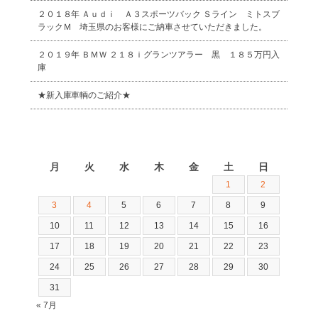
２０１８年 Ａｕｄｉ Ａ３スポーツバック Ｓライン ミトスブ
ラックＭ 埼玉県のお客様にご納車させていただきました。
２０１９年 ＢＭＷ ２１８ｉグランツアラー 黒 １８５万円入
庫
★新入庫車輌のご紹介★
2026年8月
月
火
水
木
金
土
日
1
2
3
4
5
6
7
8
9
10
11
12
13
14
15
16
17
18
19
20
21
22
23
24
25
26
27
28
29
30
31
« 7月