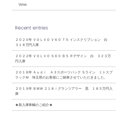
Volvo
Recent entries
２０２０年 ＶＯＬＶＯ Ｖ６０ Ｔ５ インスクリプション 白
３１８万円入庫
２０２２年 ＶＯＬＶＯ Ｓ６０ Ｂ５ Ｒデザイン 白 ３２３万
円入庫
２０１８年 Ａｕｄｉ Ａ３スポーツバック Ｓライン ミトスブ
ラックＭ 埼玉県のお客様にご納車させていただきました。
２０１９年 ＢＭＷ ２１８ｉグランツアラー 黒 １８５万円入
庫
★新入庫車輌のご紹介★
2026年8月