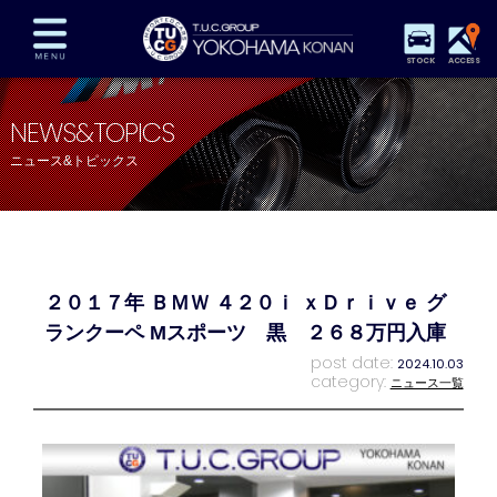
STOCK
ACCESS
在庫車両情報
保証&サービス
パーツリスト
NEWS&TOPICS
TUCとは？
店舗情報
アクセスマップ
ニュース&トピックス
全国納車
特別作業
注文販売
自動車保険
買取査定
スタッフ紹介
リクルート
お問い合わせ
会社概要
２０１７年 ＢＭＷ ４２０ｉ ｘＤｒｉｖｅ グ
プライバシーポリシー
スタッフblog
納車blog
ランクーペ Mスポーツ 黒 ２６８万円入庫
post date:
2024.10.03
category:
ニュース一覧