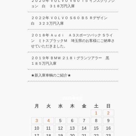
２０２０年 ＶＯＬＶＯ Ｖ６０ Ｔ５ インスクリプシ
ョン 白 ３１８万円入庫
２０２２年 ＶＯＬＶＯ Ｓ６０ Ｂ５ Ｒデザイン
白 ３２３万円入庫
２０１８年 Ａｕｄｉ Ａ３スポーツバック Ｓライ
ン ミトスブラックＭ 埼玉県のお客様にご納車さ
せていただきました。
２０１９年 ＢＭＷ ２１８ｉグランツアラー 黒
１８５万円入庫
★新入庫車輌のご紹介★
2026年8月
月
火
水
木
金
土
日
1
2
3
4
5
6
7
8
9
10
11
12
13
14
15
16
17
18
19
20
21
22
23