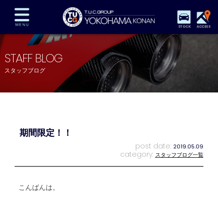
STOCK
ACCESS
在庫車両情報
保証&サービス
パーツリスト
STAFF BLOG
TUCとは？
店舗情報
アクセスマップ
スタッフブログ
全国納車
特別作業
注文販売
自動車保険
買取査定
スタッフ紹介
リクルート
お問い合わせ
会社概要
期間限定！！
プライバシーポリシー
スタッフblog
納車blog
post date:
2019.05.09
category:
スタッフブログ一覧
こんばんは。