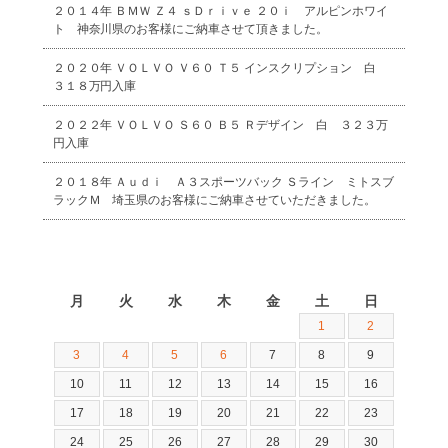
２０１４年 ＢＭＷ Ｚ４ ｓＤｒｉｖｅ ２０ｉ アルピンホワイ
ト 神奈川県のお客様にご納車させて頂きました。
２０２０年 ＶＯＬＶＯ Ｖ６０ Ｔ５ インスクリプション 白
３１８万円入庫
２０２２年 ＶＯＬＶＯ Ｓ６０ Ｂ５ Ｒデザイン 白 ３２３万
円入庫
２０１８年 Ａｕｄｉ Ａ３スポーツバック Ｓライン ミトスブ
ラックＭ 埼玉県のお客様にご納車させていただきました。
2026年8月
月
火
水
木
金
土
日
1
2
3
4
5
6
7
8
9
10
11
12
13
14
15
16
17
18
19
20
21
22
23
24
25
26
27
28
29
30