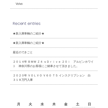
Volvo
Recent entries
★新入庫車輌のご紹介★
★新入庫車輌のご紹介★
最近のできごと
２０１４年 ＢＭＷ Ｚ４ ｓＤｒｉｖｅ ２０ｉ アルピンホワイ
ト 神奈川県のお客様にご納車させて頂きました。
２０２０年 ＶＯＬＶＯ Ｖ６０ Ｔ５ インスクリプション 白
３１８万円入庫
2026年8月
月
火
水
木
金
土
日