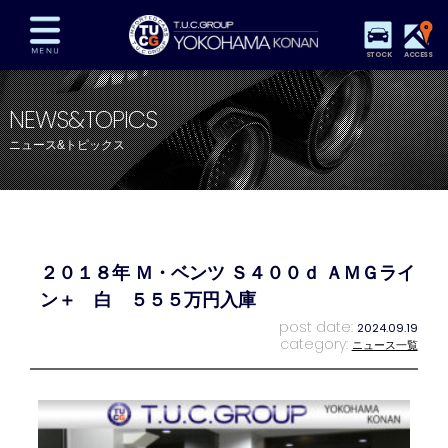
STOCK
ACCESS
在庫車両情報
保証&サービス
パーツリスト
NEWS&TOPICS
TUCとは？
店舗情報
アクセスマップ
ニュース&トピックス
全国納車
特別作業
注文販売
自動車保険
買取査定
スタッフ紹介
リクルート
お問い合わせ
会社概要
２０１８年 Ｍ・ベンツ Ｓ４００ｄ ＡＭＧライ
プライバシーポリシー
スタッフblog
納車blog
ン＋ 白 ５５５万円入庫
post date:
2024.09.19
category:
ニュース一覧