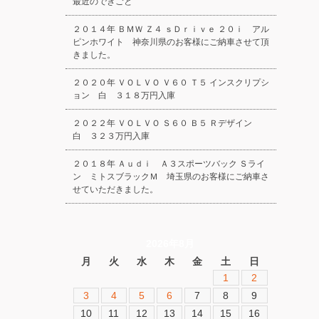
最近のできごと
２０１４年 ＢＭＷ Ｚ４ ｓＤｒｉｖｅ ２０ｉ アル
ピンホワイト 神奈川県のお客様にご納車させて頂
きました。
２０２０年 ＶＯＬＶＯ Ｖ６０ Ｔ５ インスクリプシ
ョン 白 ３１８万円入庫
２０２２年 ＶＯＬＶＯ Ｓ６０ Ｂ５ Ｒデザイン
白 ３２３万円入庫
２０１８年 Ａｕｄｉ Ａ３スポーツバック Ｓライ
ン ミトスブラックＭ 埼玉県のお客様にご納車さ
せていただきました。
2026年8月
月
火
水
木
金
土
日
1
2
3
4
5
6
7
8
9
10
11
12
13
14
15
16