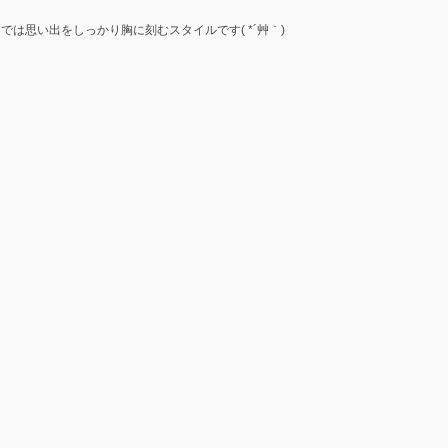
は思い出をしっかり胸に刻むスタイルです( *´艸｀)