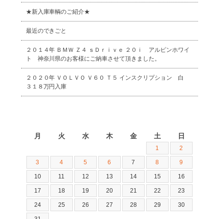
★新入庫車輌のご紹介★
最近のできごと
２０１４年 ＢＭＷ Ｚ４ ｓＤｒｉｖｅ ２０ｉ アルピンホワイ
ト 神奈川県のお客様にご納車させて頂きました。
２０２０年 ＶＯＬＶＯ Ｖ６０ Ｔ５ インスクリプション 白
３１８万円入庫
2026年8月
月
火
水
木
金
土
日
1
2
3
4
5
6
7
8
9
10
11
12
13
14
15
16
17
18
19
20
21
22
23
24
25
26
27
28
29
30
31