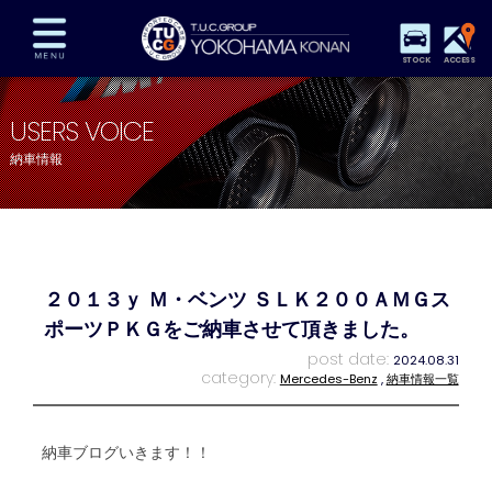
STOCK
ACCESS
在庫車両情報
保証&サービス
パーツリスト
USERS VOICE
TUCとは？
店舗情報
アクセスマップ
納車情報
全国納車
特別作業
注文販売
自動車保険
買取査定
スタッフ紹介
リクルート
お問い合わせ
会社概要
２０１３ｙ Ｍ・ベンツ ＳＬＫ２００ＡＭＧス
プライバシーポリシー
スタッフblog
納車blog
ポーツＰＫＧをご納車させて頂きました。
post date:
2024.08.31
category:
Mercedes-Benz
,
納車情報一覧
納車ブログいきます！！