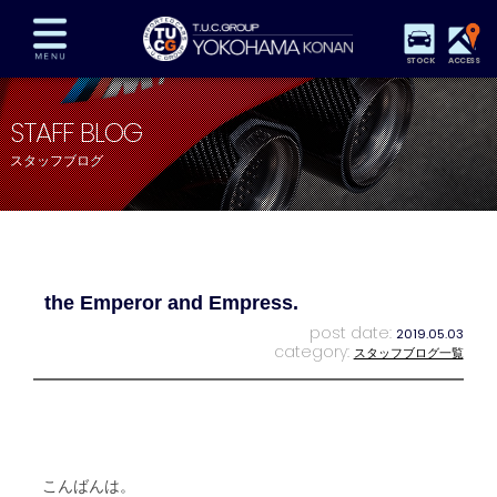
STOCK
ACCESS
在庫車両情報
保証&サービス
パーツリスト
STAFF BLOG
TUCとは？
店舗情報
アクセスマップ
スタッフブログ
全国納車
特別作業
注文販売
自動車保険
買取査定
スタッフ紹介
リクルート
お問い合わせ
会社概要
the Emperor and Empress.
プライバシーポリシー
スタッフblog
納車blog
post date:
2019.05.03
category:
スタッフブログ一覧
こんばんは。