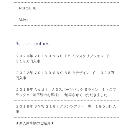
PORSCHE
Volvo
Recent entries
２０２０年 ＶＯＬＶＯ Ｖ６０ Ｔ５ インスクリプション 白
３１８万円入庫
２０２２年 ＶＯＬＶＯ Ｓ６０ Ｂ５ Ｒデザイン 白 ３２３万
円入庫
２０１８年 Ａｕｄｉ Ａ３スポーツバック Ｓライン ミトスブ
ラックＭ 埼玉県のお客様にご納車させていただきました。
２０１９年 ＢＭＷ ２１８ｉグランツアラー 黒 １８５万円入
庫
★新入庫車輌のご紹介★